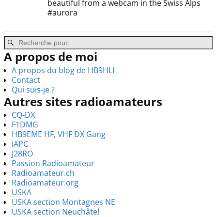
beautiful from a webcam in the Swiss Alps
#aurora
A propos de moi
A propos du blog de HB9HLI
Contact
Qui suis-je ?
Autres sites radioamateurs
CQ-DX
F1DMG
HB9EME HF, VHF DX Gang
IAPC
J28RO
Passion Radioamateur
Radioamateur.ch
Radioamateur.org
USKA
USKA section Montagnes NE
USKA section Neuchâtel