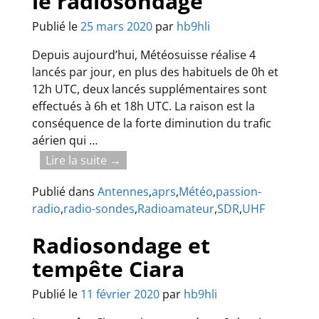
le radiosondage
Publié le
25 mars 2020
par
hb9hli
Depuis aujourd’hui, Météosuisse réalise 4
lancés par jour, en plus des habituels de 0h et
12h UTC, deux lancés supplémentaires sont
effectués à 6h et 18h UTC. La raison est la
conséquence de la forte diminution du trafic
aérien qui
…
Lire la suite →
Publié dans
Antennes
,
aprs
,
Météo
,
passion-
radio
,
radio-sondes
,
Radioamateur
,
SDR
,
UHF
Radiosondage et
tempête Ciara
Publié le
11 février 2020
par
hb9hli