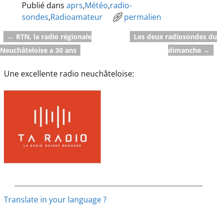
Publié dans
aprs
,
Météo
,
radio-
sondes
,
Radioamateur
permalien
←
RTN, la radio régionale
Les deux radiosondes du
Navigation des articles
Neuchâteloise a 30 ans
dimanche
→
Une excellente radio neuchâteloise:
Translate in your language ?