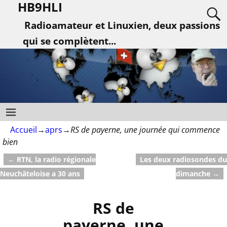
HB9HLI
Radioamateur et Linuxien, deux passions
qui se complètent...
Accueil
→
aprs
→
RS de payerne, une journée qui commence
bien
←
RTN, la radio régionale
Les deux radiosondes du
Navigation des articles
Neuchâteloise a 30 ans
dimanche
→
RS de
payerne, une