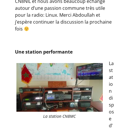
CN8NIL et nous avons beaucoup échangé
autour d’une passion commune très utile
pour la radio: Linux. Merci Abdoullah et
j’espère continuer la discussion la prochaine
fois
Une station performante
La
st
at
io
n
di
sp
os
La station CN8MC
e
d’