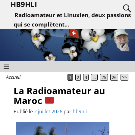
HB9HLI
Radioamateur et Linuxien, deux passions
qui se complètent...
Accueil
1
2
3
…
25
26
>>
La Radioamateur au
Maroc
Publié le
2 juillet 2026
par
hb9hli