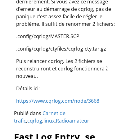
dernièrement. Si vous avez ce message
d’erreur au démarrage de cqrlog, pas de
panique c’est assez facile de régler le
problème. Il suffit de renommer 2 fichiers:
.config/cqrlog/MASTER.SCP
.config/cqrlog/ctyfiles/cqrlog-cty.tar.gz
Puis relancer cqrlog. Les 2 fichiers se
reconstruiront et cqrlog fonctionnera à
nouveau.
Détails ici:
https://www.cqrlog.com/node/3668
Publié dans
Carnet de
trafic
,
cqrlog
,
linux
,
Radioamateur
Fast Log Entry, se