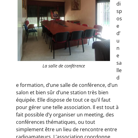
di
sp
os
e
d’
u
n
e
sa
La salle de conférence
lle
d
e formation, d’une salle de conférence, d’un
salon et bien sûr d’une station très bien
équipée. Elle dispose de tout ce qu’il faut
pour gérer une telle association. Il est tout à
fait possible d’y organiser un meeting, des
conférences thématiques, ou tout
simplement être un lieu de rencontre entre
radioamateurs. L’association coordonne