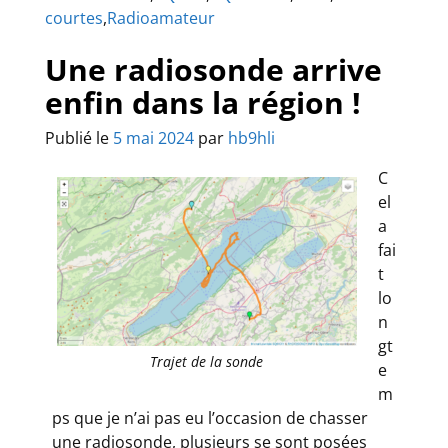
courtes
,
Radioamateur
Une radiosonde arrive
enfin dans la région !
Publié le
5 mai 2024
par
hb9hli
C
el
a
fai
t
lo
n
gt
Trajet de la sonde
e
m
ps que je n’ai pas eu l’occasion de chasser
une radiosonde, plusieurs se sont posées