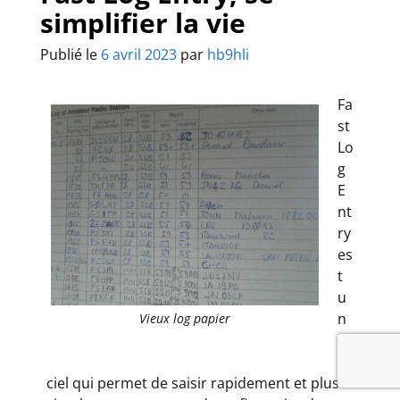
simplifier la vie
Publié le
6 avril 2023
par
hb9hli
Fa
st
Lo
g
E
nt
ry
es
t
u
n
Vieux log papier
lo
gi
ciel qui permet de saisir rapidement et plus