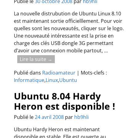
Publié le
30 octobre 2008
par
hb9hli
La nouvelle distrubution de Ubuntu Linux 8.10
est maintenant sortie officielllement. Pour voir
quelles sont les nouveautés, cliquer sur le logo.
Une nouveauté intéressante est la prise en
charge des clés USB dongle 3G permettant
d’avoir une connexion mobile partout,
…
Lire la suite →
Publié dans
Radioamateur
|
Mots-clefs :
Informatique
,
Linux
,
Ubuntu
Ubuntu 8.04 Hardy
Heron est disponible !
Publié le
24 avril 2008
par
hb9hli
Ubuntu Hardy Heron est maintenant
disponible en stable. Elle est ouverte au