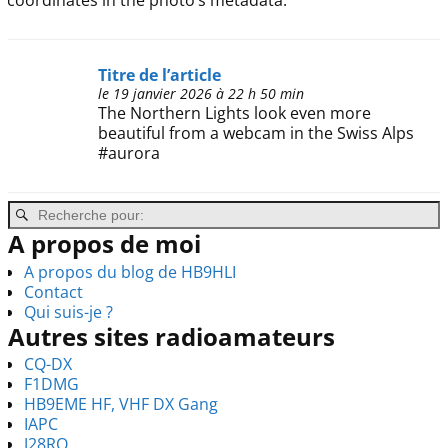
coordinates in the photo’s metadata.
Titre de l’article
le 19 janvier 2026 à 22 h 50 min
The Northern Lights look even more
beautiful from a webcam in the Swiss Alps
#aurora
A propos de moi
A propos du blog de HB9HLI
Contact
Qui suis-je ?
Autres sites radioamateurs
CQ-DX
F1DMG
HB9EME HF, VHF DX Gang
IAPC
J28RO