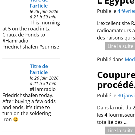
L’Egypte
l’article
Publié le
4 févri
le 26 juin 2026
à 21 h 59 min
This morning
L’excellent site
at 5 on the road in La
radioamateurs ai
Chaux-de-Fonds to
des raisons qui s
#Hamradio
Lire la suit
Friedrichshafen #sunrise
Publié dans
Mod
Titre de
Coupure 
l’article
le 26 juin 2026
procéd
à 21 h 50 min
#Hamradio
Friedrichshafen today.
Publié le
30 janv
After buying a few odds
and ends, it's time to
Dans la nuit du 
turn on the soldering
les 4 fournisseu
iron
totalité des
…
Lire la suit