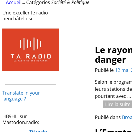
Accueil
→Catégories
Société & Politique
Une excellente radio
neuchâteloise:
Le rayo
danger
Publié le
12 mai 
Selon le program
leurs stations d
Translate in your
pourtant avec
…
language ?
Lire la suit
HB9HLI sur
Publié dans
Broa
Mastodon.radio:
Titre de