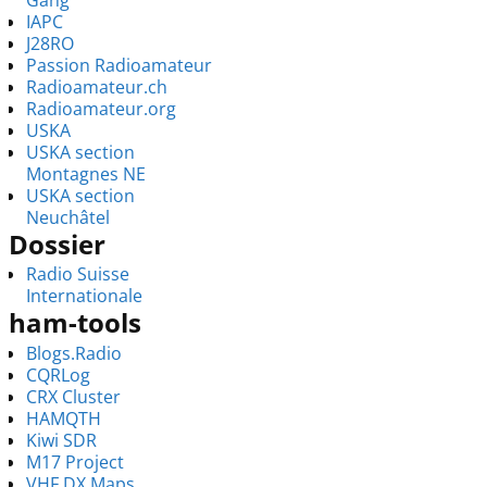
IAPC
J28RO
Passion Radioamateur
Radioamateur.ch
Radioamateur.org
USKA
USKA section
Montagnes NE
USKA section
Neuchâtel
Dossier
Radio Suisse
Internationale
ham-tools
Blogs.Radio
CQRLog
CRX Cluster
HAMQTH
Kiwi SDR
M17 Project
VHF DX Maps