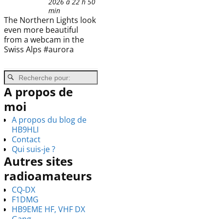
2026 à 22 h 50
min
The Northern Lights look
even more beautiful
from a webcam in the
Swiss Alps #aurora
A propos de
moi
A propos du blog de
HB9HLI
Contact
Qui suis-je ?
Autres sites
radioamateurs
CQ-DX
F1DMG
HB9EME HF, VHF DX
Gang