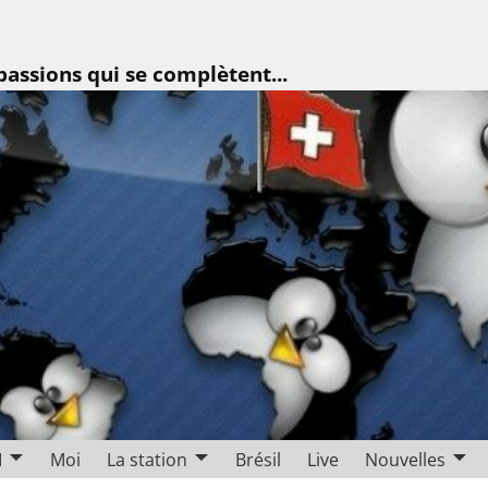
assions qui se complètent...
I
Moi
La station
Brésil
Live
Nouvelles