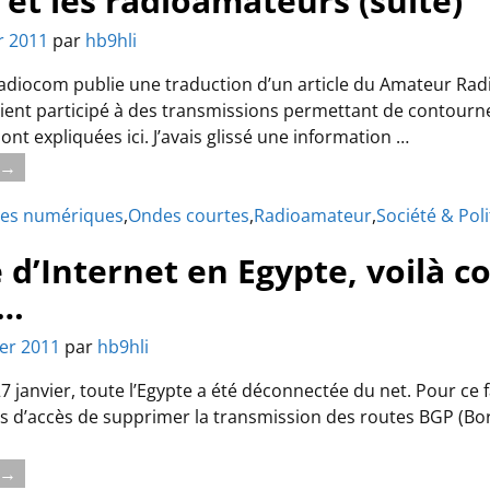
 et les radioamateurs (suite)
er 2011
par
hb9hli
 Radiocom publie une traduction d’un article du Amateur Rad
ent participé à des transmissions permettant de contourner
ont expliquées ici. J’avais glissé une information
…
e →
es numériques
,
Ondes courtes
,
Radioamateur
,
Société & Pol
d’Internet en Egypte, voilà c
é…
ier 2011
par
hb9hli
27 janvier, toute l’Egypte a été déconnectée du net. Pour ce 
rs d’accès de supprimer la transmission des routes BGP (Bor
e →