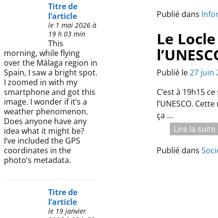
Titre de
Publié dans
Info
l’article
le 1 mai 2026 à
Le Locle
19 h 03 min
This
l’UNESC
morning, while flying
over the Málaga region in
Publié le
27 juin
Spain, I saw a bright spot.
I zoomed in with my
C’est à 19h15 ce
smartphone and got this
image. I wonder if it’s a
l’UNESCO. Cette r
weather phenomenon.
ça
…
Does anyone have any
Lire la suit
idea what it might be?
I’ve included the GPS
Publié dans
Soci
coordinates in the
photo’s metadata.
Titre de
l’article
le 19 janvier