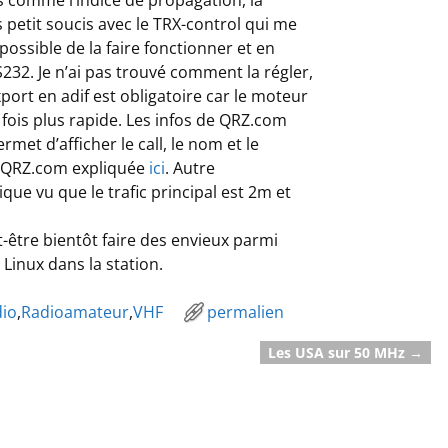
s petit soucis avec le TRX-control qui me
possible de la faire fonctionner et en
232. Je n’ai pas trouvé comment la régler,
xport en adif est obligatoire car le moteur
 fois plus rapide. Les infos de QRZ.com
et d’afficher le call, le nom et le
de QRZ.com expliquée
ici
. Autre
que vu que le trafic principal est 2m et
t-être bientôt faire des envieux parmi
 Linux dans la station.
dio
,
Radioamateur
,
VHF
permalien
Les USA sur 50 MHz
→