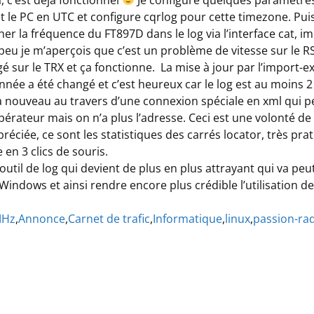
et le PC en UTC et configure cqrlog pour cette timezone. Pui
her la fréquence du FT897D dans le log via l’interface cat, im
eu je m’aperçois que c’est un problème de vitesse sur le RS
ngé sur le TRX et ça fonctionne. La mise à jour par l’import-e
née a été changé et c’est heureux car le log est au moins 2
 nouveau au travers d’une connexion spéciale en xml qui perm
pérateur mais on n’a plus l’adresse. Ceci est une volonté 
éciée, ce sont les statistiques des carrés locator, très prati
 en 3 clics de souris.
outil de log qui devient de plus en plus attrayant qui va peu
Windows et ainsi rendre encore plus crédible l’utilisation de
MHz
,
Annonce
,
Carnet de trafic
,
Informatique
,
linux
,
passion-ra
es