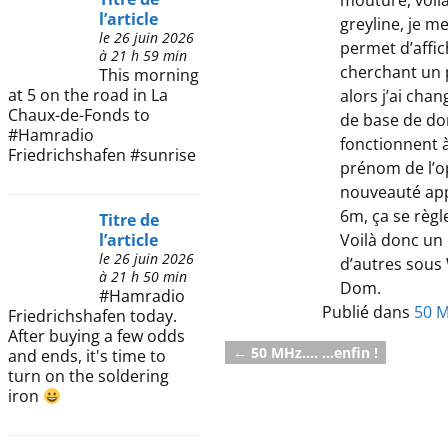
l’article
greyline, je m
le 26 juin 2026
permet d’affic
à 21 h 59 min
cherchant un p
This morning
at 5 on the road in La
alors j’ai cha
Chaux-de-Fonds to
de base de don
#Hamradio
fonctionnent à
Friedrichshafen #sunrise
prénom de l’o
nouveauté appr
6m, ça se règle
Titre de
Voilà donc un 
l’article
le 26 juin 2026
d’autres sous 
à 21 h 50 min
Dom.
#Hamradio
Publié dans
50 
Friedrichshafen today.
After buying a few odds
←
50 MHz…. …enfin !
and ends, it's time to
Navigation des articl
turn on the soldering
iron