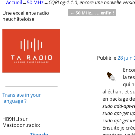
Accueil
→
50 MHz
→
CQRLog-1.1.0, encore une nouvelle versi
Une excellente radio
←
50 MHz…. …enfin !
Navigation des articl
neuchâteloise:
Publié le
28 juin
Encor
la te
qui n
alléchant et s
Translate in your
en package de
language ?
sudo add-apt-r
sudo apt-get u
HB9HLI sur
sudo apt-get ins
Mastodon.radio:
Ensuite je crée
Titre de
mouture, voilà