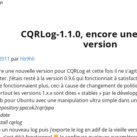
on
es
CQRLog-1.1.0, encore une
version
 2011
par
hb9hli
e une nouvelle version pour CQRLog et cette fois il ne s’ag
ster. J’étais resté à la version 0.9.6 qui fonctionnait à satisfac
e fonctionnaient plus, ceci à cause de changement de politiq
urtout les versions 1.x.x sont dites « stables » par le déve
b pour Ubuntu avec une manipulation ultra simple dans une
epository ppa:ok2cqr/ppa
pdate
tall cqrlog
 un nouveau log puis j’exporte le log en adif de la vieille ver
, c’est déjà fonctionnel
Je configure quelques paramètres