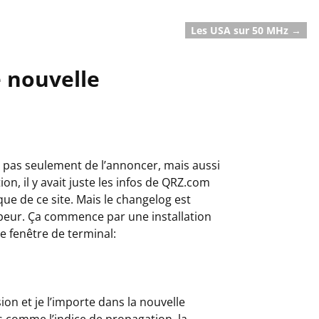
Les USA sur 50 MHz
→
 nouvelle
it pas seulement de l’annoncer, mais aussi
tion, il y avait juste les infos de QRZ.com
ue de ce site. Mais le changelog est
loppeur. Ça commence par une installation
 fenêtre de terminal:
sion et je l’importe dans la nouvelle
 comme l’indice de propagation, la