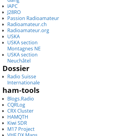
IAPC
J28RO
Passion Radioamateur
Radioamateur.ch
Radioamateur.org
USKA
USKA section
Montagnes NE
USKA section
Neuchâtel
Dossier
Radio Suisse
Internationale
ham-tools
Blogs.Radio
CQRLog
CRX Cluster
HAMQTH
Kiwi SDR
M17 Project
VHF DX Maps