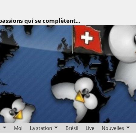
assions qui se complètent...
I
Moi
La station
Brésil
Live
Nouvelles