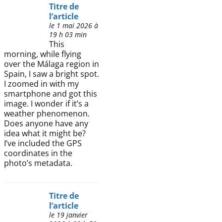
Titre de
l’article
le 1 mai 2026 à
19 h 03 min
This
morning, while flying
over the Málaga region in
Spain, I saw a bright spot.
I zoomed in with my
smartphone and got this
image. I wonder if it’s a
weather phenomenon.
Does anyone have any
idea what it might be?
I’ve included the GPS
coordinates in the
photo’s metadata.
Titre de
l’article
le 19 janvier