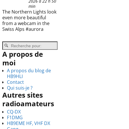
2026 à 22 h 50
min
The Northern Lights look
even more beautiful
from a webcam in the
Swiss Alps #aurora
A propos de
moi
A propos du blog de
HB9HLI
Contact
Qui suis-je ?
Autres sites
radioamateurs
CQ-DX
F1DMG
HB9EME HF, VHF DX
Gang