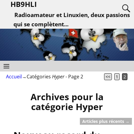
HB9HLI
Radioamateur et Linuxien, deux passions
qui se complètent...
Accueil
→Catégories
Hyper
- Page 2
<<
1
2
Archives pour la
catégorie
Hyper
Articles plus récents
→
Navigation des articles