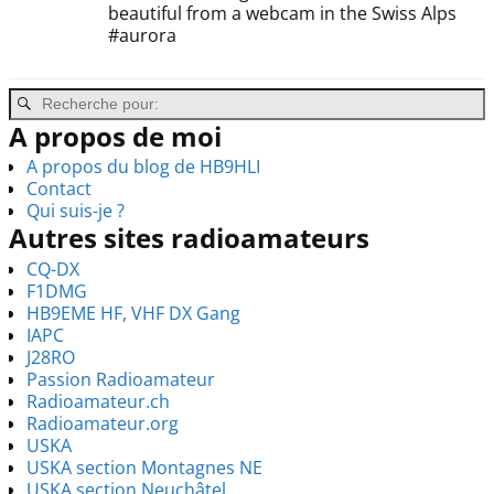
beautiful from a webcam in the Swiss Alps
#aurora
A propos de moi
A propos du blog de HB9HLI
Contact
Qui suis-je ?
Autres sites radioamateurs
CQ-DX
F1DMG
HB9EME HF, VHF DX Gang
IAPC
J28RO
Passion Radioamateur
Radioamateur.ch
Radioamateur.org
USKA
USKA section Montagnes NE
USKA section Neuchâtel