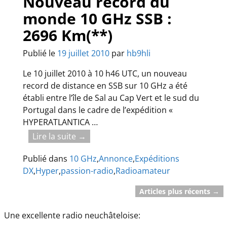
Nouveau record du
monde 10 GHz SSB :
2696 Km(**)
Publié le
19 juillet 2010
par
hb9hli
Le 10 juillet 2010 à 10 h46 UTC, un nouveau
record de distance en SSB sur 10 GHz a été
établi entre l’île de Sal au Cap Vert et le sud du
Portugal dans le cadre de l’expédition «
HYPERATLANTICA
…
Lire la suite →
Publié dans
10 GHz
,
Annonce
,
Expéditions
DX
,
Hyper
,
passion-radio
,
Radioamateur
Articles plus récents
→
Navigation des articles
Une excellente radio neuchâteloise: